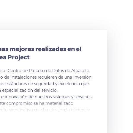
mas mejoras realizadas en el
ea Project
nico Centro de Proceso de Datos de Albacete
po de instalaciones requieren de una inversión
os estándares de seguridad y excelencia que
especialización del servicio.
 e innovación de nuestros sistemas y servicios
Este compromiso se ha materializado
to significativo que ha elevado la eficiencia
 operaciones. Este proyecto ha sido impulsado
a Mancha en su línea de ayudas Adelante
de la inversión y la mejora de la productividad