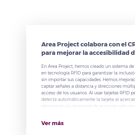
Area Project colabora con el 
para mejorar la accesibilidad 
En Area Project, hemos creado un sistema de
en tecnología RFID para garantizar la inclusió
sin importar sus capacidades. Hemos mejorad
captar señales a distancia y direcciones múlti
acceso de los usuarios. Al usar tarjetas RFID p
detecta automáticamente la tarjeta al acercars
eliminando la necesidad de acciones adicional
Esta solución se complementa con un softwar
intuitivo que centraliza toda la información 
Ver más
una gestión eficiente de los accesos y la auto
específicas de las instalaciones.