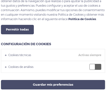
obtener datos de la navegación que realizas o para ajustar la publicidad a
tus gustos y preferencias. Puedes configurar y aceptar el uso de cookies a
continuación. Asimismo, puedes modificar tus opciones de consentimiento
en cualquier momento visitando nuestra Política de Cookies y obtener más
información haciendo clic en el siguiente enlace
Política de Cookies
.
Permitir todas
CONFIGURACIÓN DE COOKIES
CLIENTS
Cookies técnicas
Activas siempre
Cookies de análisis
Guardar mis preferencias