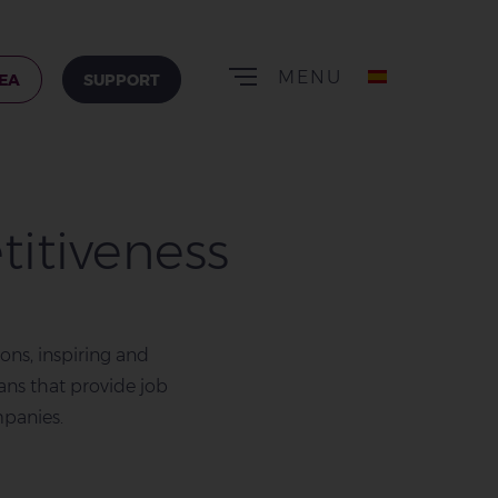
MENU
REA
SUPPORT
titiveness
ions, inspiring and
lans that provide job
mpanies.