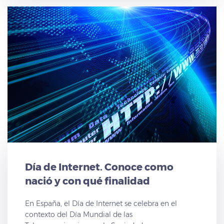
soluciones y servicios nuevos para nuestros
clientes. En el área de la realidad virtual,
proporcionamos a nuestros clientes visores de
realidad virtual, realizamos talleres y cursos de
formación para sacar el máximo partido a los
visores y, además, hemos creado un curso de
Realidad Virtual en las aulas de la formación
profesional para los profesores de la Junta de
Castilla-La Mancha.
Día de Internet. Conoce como
nació y con qué finalidad
En España, el Día de Internet se celebra en el
contexto del Día Mundial de las