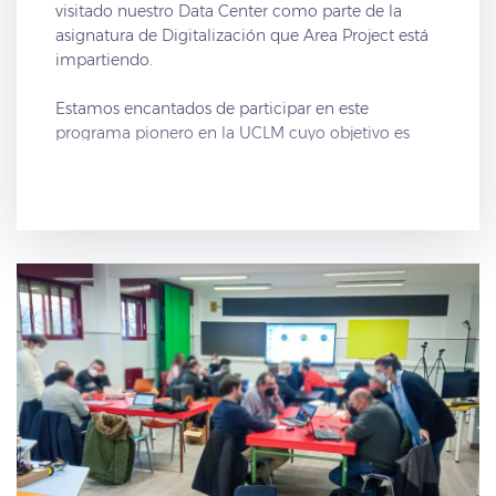
visitado nuestro Data Center como parte de la
asignatura de Digitalización que Area Project está
impartiendo.
Estamos encantados de participar en este
programa pionero en la UCLM cuyo objetivo es
proporcionar formación universitaria a jóvenes con
discapacidad intelectual, enfocada a mejorar su
autonomía, su formación humanística y su
preparación laboral.
Para la asignatura de Digitalización, Area Project
ha preparado un temario muy completo y práctico
que permita a los alumnos conocer todos los
conceptos de las TIC, acceder con posibilidades de
éxito a otras acciones formativas que requieran
conocimientos informáticos y su inserción laboral
en puestos de digitalizadores.
Agradecemos el entusiasmo y participación por
parte de los alumnos que ven en esta asignatura