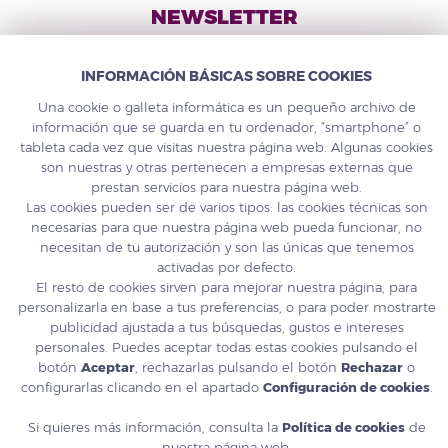
NEWSLETTER
SUSCRÍBETE
INFORMACIÓN BÁSICAS SOBRE COOKIES
Una cookie o galleta informática es un pequeño archivo de
información que se guarda en tu ordenador, “smartphone” o
tableta cada vez que visitas nuestra página web. Algunas cookies
son nuestras y otras pertenecen a empresas externas que
prestan servicios para nuestra página web.
967 555 325
TFNO
Las cookies pueden ser de varios tipos: las cookies técnicas son
info@areaproject.com
MAIL
necesarias para que nuestra página web pueda funcionar, no
necesitan de tu autorización y son las únicas que tenemos
activadas por defecto.
El resto de cookies sirven para mejorar nuestra página, para
© 2026 Area Project Solutions
personalizarla en base a tus preferencias, o para poder mostrarte
Políticas y calidad
publicidad ajustada a tus búsquedas, gustos e intereses
Condiciones
personales. Puedes aceptar todas estas cookies pulsando el
Aviso legal
botón
Aceptar
, rechazarlas pulsando el botón
Rechazar
o
Protección de datos
configurarlas clicando en el apartado
Configuración de cookies
.
Política de cookies
Si quieres más información, consulta la
Política de cookies
de
nuestra página web.